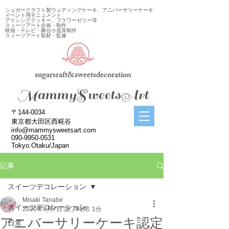
シュガークラフト製ウェディングケーキ、アニバーサリーケーキ
イベント用モニュメント
アイシングクッキー、フラワーゼリー等
スィーツアート企画・制作
映画・テレビ・舞台小道具制作
スィーツアート取材・監修
sugarsraft&sweetsdecoration
​MammySweetsArt
〒144-0034
東京都大田区西糀谷
info@mammysweetsart.com
090-9950-0531
Tokyo.Otaku/Japan
記事
スイーツデコレーション
Misaki Tanabe
スイーツデコレーション
2020年9月7日
読了時間: 1分
アニバーサリーケーキ認定
日常