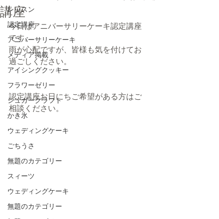
講座
レッスン
認定講座
今日はアニバーサリーケーキ認定講座
です。
アニバーサリーケーキ
雨が心配ですが、皆様も気を付けてお
メディア掲載
過ごしください。
アイシングクッキー
フラワーゼリー
認定講座お日にちご希望がある方はご
シュガークラフト
相談ください。
かき氷
ウェディングケーキ
ごちうさ
無題のカテゴリー
スィーツ
ウェディングケーキ
無題のカテゴリー