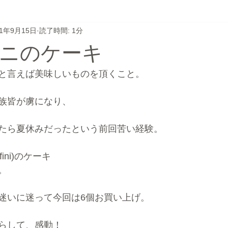
21年9月15日
読了時間: 1分
フト
かき氷
ウェディングケーキ
ごちうさ
無題
ニのケーキ
テゴリー
無題のカテゴリー
カップケーキ
旅行
と言えば美味しいものを頂くこと。
族皆が虜になり、
たら夏休みだったという前回苦い経験。
ini)のケーキ
。
迷いに迷って今回は6個お買い上げ。
らして、感動！