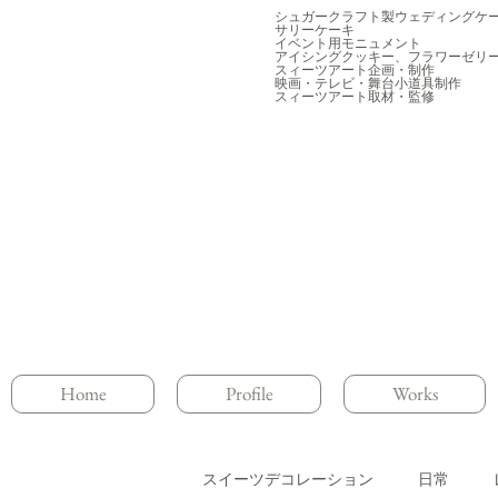
シュガークラフト製ウェディングケ
サリーケーキ
イベント用モニュメント
アイシングクッキー、フラワーゼリ
スィーツアート企画・制作
映画・テレビ・舞台小道具制作
スィーツアート取材・監修
Home
Profile
Works
スイーツデコレーション
日常