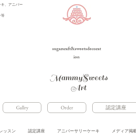
ーキ、アニバー
ー等
sugarsraft&sweetsdecorat
ion
MammySweets
Art
Gallry
Order
認定講座
レッスン
認定講座
アニバーサリーケーキ
メディア掲