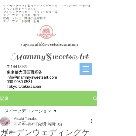
シュガークラフト製ウェディングケーキ、アニバーサリーケーキ
イベント用モニュメント
アイシングクッキー、フラワーゼリー等
スィーツアート企画・制作
映画・テレビ・舞台小道具制作
スィーツアート取材・監修
sugarsraft&sweetsdecoration
​MammySweetsArt
〒144-0034
東京都大田区西糀谷
info@mammysweetsart.com
090-9950-0531
Tokyo.Otaku/Japan
記事
スイーツデコレーション
Misaki Tanabe
スイーツデコレーション
2021年9月15日
読了時間: 0分
ガーデンウェディングケ
日常