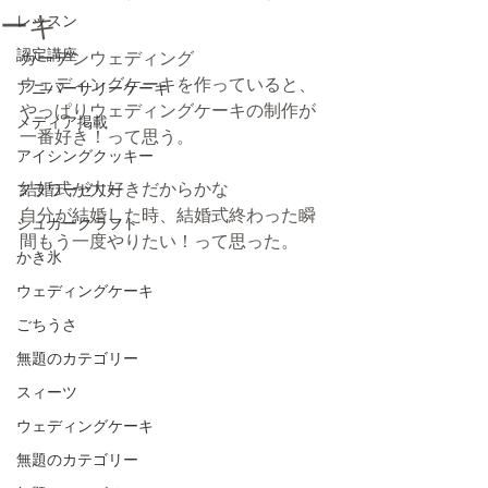
ーキ
レッスン
認定講座
ガーデンウェディング
ウェディングケーキを作っていると、
アニバーサリーケーキ
やっぱりウェディングケーキの制作が
メディア掲載
一番好き！って思う。
アイシングクッキー
結婚式が大好きだからかな
フラワーゼリー
自分が結婚した時、結婚式終わった瞬
シュガークラフト
間もう一度やりたい！って思った。
かき氷
ウェディングケーキ
ごちうさ
無題のカテゴリー
スィーツ
ウェディングケーキ
無題のカテゴリー