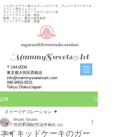
シュガークラフト製ウェディングケーキ、アニバーサリーケーキ
イベント用モニュメント
アイシングクッキー、フラワーゼリー等
スィーツアート企画・制作
映画・テレビ・舞台小道具制作
スィーツアート取材・監修
sugarsraft&sweetsdecoration
​MammySweetsArt
〒144-0034
東京都大田区西糀谷
info@mammysweetsart.com
090-9950-0531
Tokyo.Otaku/Japan
記事
スイーツデコレーション
Misaki Tanabe
スイーツデコレーション
2021年9月22日
読了時間: 0分
ネイキッドケーキのガー
日常