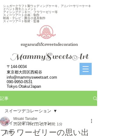
シュガークラフト製ウェディングケーキ、アニバーサリーケーキ
イベント用モニュメント
アイシングクッキー、フラワーゼリー等
スィーツアート企画・制作
映画・テレビ・舞台小道具制作
スィーツアート取材・監修
sugarsraft&sweetsdecoration
​MammySweetsArt
〒144-0034
東京都大田区西糀谷
info@mammysweetsart.com
090-9950-0531
Tokyo.Otaku/Japan
記事
スイーツデコレーション
Misaki Tanabe
スイーツデコレーション
2022年7月11日
読了時間: 1分
フラワーゼリーの思い出
日常