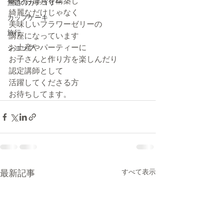
味やお道具を構築し
無題のカテゴリー
綺麗なだけじゃなく
カップケーキ
美味しいフラワーゼリーの
旅行
講座になっています
お土産やパーティーに
ショップ
お子さんと作り方を楽しんだり
認定講師として
活躍してくださる方
お待ちしてます。
すべて表示
最新記事