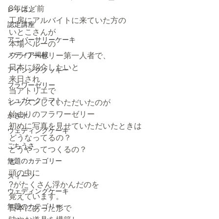
8年ほど前
レッスン
工房にアルバイトに来ていた方の
認定講座
いとこさんが
アニバーサリーケーキ
本場ペルーの
メディア掲載
フラワーゼリー第一人者で、
日本に紹介したいと
アイシングクッキー
来日され
フラワーゼリー
当アトリエで
シュガークラフト
レッスンしていただいたのが
始まりのフラワーゼリー
かき氷
初めに写真を見せていただいたときは
ウェディングケーキ
どうなってるの？
ごちうさ
どうやってつくるの？
無題のカテゴリー
と
頭の中に
スィーツ
?がたくさん浮かんだのを
ウェディングケーキ
覚えています。
無題のカテゴリー
日本にあった形で