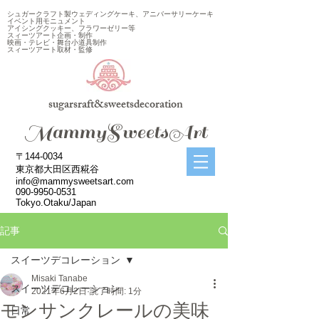
シュガークラフト製ウェディングケーキ、アニバーサリーケーキ
イベント用モニュメント
アイシングクッキー、フラワーゼリー等
スィーツアート企画・制作
映画・テレビ・舞台小道具制作
スィーツアート取材・監修
sugarsraft&sweetsdecoration
​MammySweetsArt
〒144-0034
東京都大田区西糀谷
info@mammysweetsart.com
090-9950-0531
Tokyo.Otaku/Japan
記事
スイーツデコレーション
Misaki Tanabe
スイーツデコレーション
2021年6月2日
読了時間: 1分
モンサンクレールの美味
日常