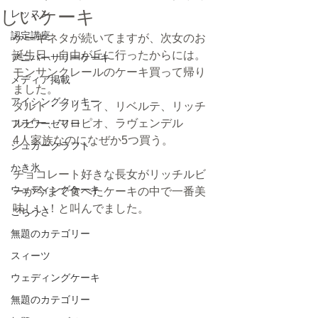
しいケーキ
レッスン
認定講座
ケーキネタが続いてますが、次女のお
誕生日、自由が丘に行ったからには。
アニバーサリーケーキ
モンサンクレールのケーキ買って帰り
メディア掲載
ました。
アイシングクッキー
タルト・フリュイ、リベルテ、リッチ
ルビー、マロピオ、ラヴェンデル
フラワーゼリー
4人家族なのになぜか5つ買う。
シュガークラフト
かき氷
チョコレート好きな長女がリッチルビ
ウェディングケーキ
ーが今まで食べたケーキの中で一番美
味しい！と叫んでました。
ごちうさ
無題のカテゴリー
スィーツ
ウェディングケーキ
無題のカテゴリー