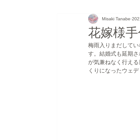
Misaki Tanabe
20
フラワーゼリー
シュガークラ
花嫁様手
ウェディングケーキ
無題のカ
梅雨入りまだしてい
す。結婚式も延期さ
が気兼ねなく行える
くりになったウェデ