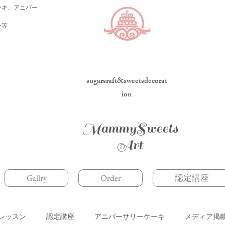
ーキ、アニバー
ー等
sugarsraft&sweetsdecorat
ion
MammySweets
Art
Gallry
Order
認定講座
レッスン
認定講座
アニバーサリーケーキ
メディア掲