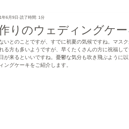
21年6月9日
読了時間: 1分
フト
かき氷
ウェディングケーキ
ごちうさ
無題
作りのウェディングケー
テゴリー
無題のカテゴリー
カップケーキ
旅行
ないとのことですが、すでに初夏の気候ですね。マスク
れる方も多いようですが、早くたくさんの方に祝福して
日が来るといいですね。憂鬱な気分も吹き飛ぶように以
ィングケーキをご紹介します。