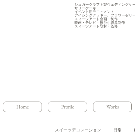
シュガークラフト製ウェディングケ
サリーケーキ
イベント用モニュメント
アイシングクッキー、フラワーゼリ
スィーツアート企画・制作
映画・テレビ・舞台小道具制作
スィーツアート取材・監修
Home
Profile
Works
スイーツデコレーション
日常