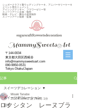
シュガークラフト製ウェディングケーキ、アニバーサリーケーキ
イベント用モニュメント
アイシングクッキー、フラワーゼリー等
スィーツアート企画・制作
映画・テレビ・舞台小道具制作
スィーツアート取材・監修
sugarsraft&sweetsdecoration
​MammySweetsArt
〒144-0034
東京都大田区西糀谷
info@mammysweetsart.com
090-9950-0531
Tokyo.Otaku/Japan
記事
スイーツデコレーション
Misaki Tanabe
スイーツデコレーション
2015年5月9日
読了時間: 1分
ロクシタン レーヌブラ
日常