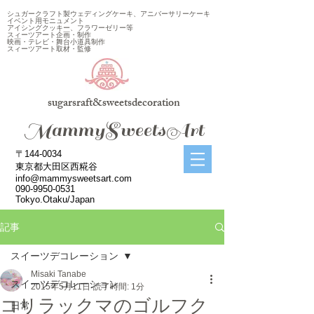
シュガークラフト製ウェディングケーキ、アニバーサリーケーキ
イベント用モニュメント
アイシングクッキー、フラワーゼリー等
スィーツアート企画・制作
映画・テレビ・舞台小道具制作
スィーツアート取材・監修
sugarsraft&sweetsdecoration
​MammySweetsArt
〒144-0034
東京都大田区西糀谷
info@mammysweetsart.com
090-9950-0531
Tokyo.Otaku/Japan
記事
スイーツデコレーション
Misaki Tanabe
スイーツデコレーション
2015年5月11日
読了時間: 1分
コリラックマのゴルフク
日常