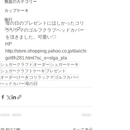
無題のカテゴリー
カップケーキ
旅行
母の日のプレゼントにほしかったコリ
ショップ
ラックマのゴルフクラブヘッドカバー
を頂きました。可愛い♡
HP  
http://store.shopping.yahoo.co.jp/daiichi
golf/h281.html?sc_e=slga_pla
シュガークラフト
オーダー
シュガーケーキ
シュガークラフトケーキ
プレゼント
オーダーけーき
コリラックマ
ゴルフカバー
ヘッドカバー
母の日
すべて表示