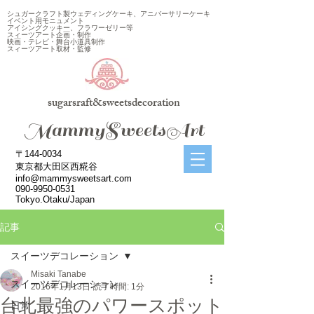
シュガークラフト製ウェディングケーキ、アニバーサリーケーキ
イベント用モニュメント
アイシングクッキー、フラワーゼリー等
スィーツアート企画・制作
映画・テレビ・舞台小道具制作
スィーツアート取材・監修
sugarsraft&sweetsdecoration
​MammySweetsArt
〒144-0034
東京都大田区西糀谷
info@mammysweetsart.com
090-9950-0531
Tokyo.Otaku/Japan
記事
スイーツデコレーション
Misaki Tanabe
スイーツデコレーション
2016年1月13日
読了時間: 1分
台北最強のパワースポット
日常