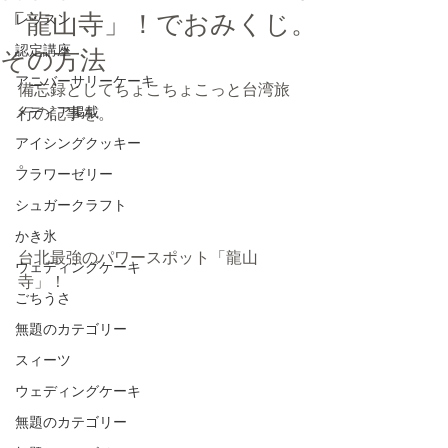
「龍山寺」！でおみくじ。
レッスン
認定講座
その方法
アニバーサリーケーキ
備忘録としてちょこちょこっと台湾旅
メディア掲載
行の記事を。
アイシングクッキー
。
フラワーゼリー
シュガークラフト
かき氷
台北最強のパワースポット「龍山
ウェディングケーキ
寺」！ 
ごちうさ
無題のカテゴリー
スィーツ
ウェディングケーキ
無題のカテゴリー