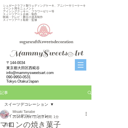
シュガークラフト製ウェディングケーキ、アニバーサリーケーキ
イベント用モニュメント
アイシングクッキー、フラワーゼリー等
スィーツアート企画・制作
映画・テレビ・舞台小道具制作
スィーツアート取材・監修
sugarsraft&sweetsdecoration
​MammySweetsArt
〒144-0034
東京都大田区西糀谷
info@mammysweetsart.com
090-9950-0531
Tokyo.Otaku/Japan
記事
スイーツデコレーション
Misaki Tanabe
スイーツデコレーション
2016年2月17日
読了時間: 1分
マロンの焼き菓子
日常