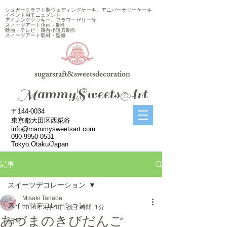
シュガークラフト製ウェディングケーキ、アニバーサリーケーキ
イベント用モニュメント
アイシングクッキー、フラワーゼリー等
スィーツアート企画・制作
映画・テレビ・舞台小道具制作
スィーツアート取材・監修
sugarsraft&sweetsdecoration
​MammySweetsArt
〒144-0034
東京都大田区西糀谷
info@mammysweetsart.com
090-9950-0531
Tokyo.Otaku/Japan
記事
スイーツデコレーション
Misaki Tanabe
スイーツデコレーション
2016年3月28日
読了時間: 1分
あづまのきびだんご
日常