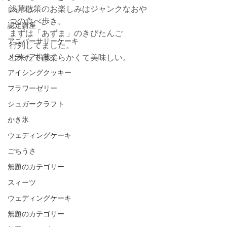
浅草散策のお楽しみはジャンクなおや
レッスン
つの食べ歩き。
認定講座
まずは「あずま」のきびたんご
アニバーサリーケーキ
行列してました。
メディア掲載
出来たては柔らかくて美味しい。
アイシングクッキー
フラワーゼリー
シュガークラフト
かき氷
ウェディングケーキ
ごちうさ
無題のカテゴリー
スィーツ
ウェディングケーキ
無題のカテゴリー