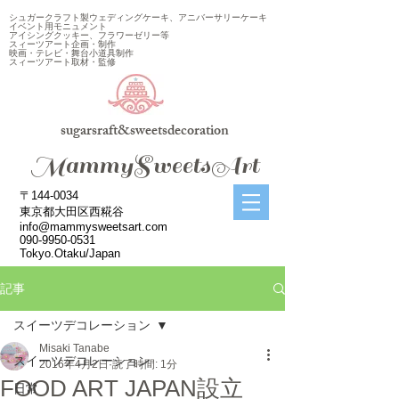
シュガークラフト製ウェディングケーキ、アニバーサリーケーキ
イベント用モニュメント
アイシングクッキー、フラワーゼリー等
スィーツアート企画・制作
映画・テレビ・舞台小道具制作
スィーツアート取材・監修
sugarsraft&sweetsdecoration
​MammySweetsArt
〒144-0034
東京都大田区西糀谷
info@mammysweetsart.com
090-9950-0531
Tokyo.Otaku/Japan
記事
スイーツデコレーション
Misaki Tanabe
スイーツデコレーション
2016年4月2日
読了時間: 1分
FOOD ART JAPAN設立
日常