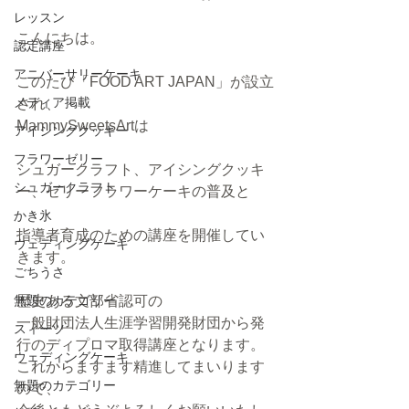
レッスン
こんにちは。
認定講座
アニバーサリーケーキ
このたび「FOOD ART JAPAN」が設立
メディア掲載
され、
MammySweetsArtは
アイシングクッキー
フラワーゼリー
シュガークラフト、アイシングクッキ
シュガークラフト
ー、ゼリーフラワーケーキの普及と
かき氷
指導者育成のための講座を開催してい
ウェディングケーキ
きます。
ごちうさ
無題のカテゴリー
歴史ある文部省認可の
一般財団法人生涯学習開発財団から発
スィーツ
行のディプロマ取得講座となります。
ウェディングケーキ
これからますます精進してまいります
無題のカテゴリー
ので、