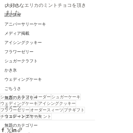
大好きなエリカのミントチョコを頂き
レッスン
ました。
認定講座
アニバーサリーケーキ
メディア掲載
アイシングクッキー
フラワーゼリー
シュガークラフト
かき氷
ウェディングケーキ
ごちうさ
シュガークラフト
オーダー
シュガーケーキ
無題のカテゴリー
ウェディングケーキ
アイシングクッキー
スィーツ
フラワーゼリー
オーダースィーツ
プチギフト
ウェディングケーキ
チョコレート
エリカ
ミント
無題のカテゴリー