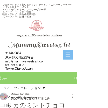
シュガークラフト製ウェディングケーキ、アニバーサリーケーキ
イベント用モニュメント
アイシングクッキー、フラワーゼリー等
スィーツアート企画・制作
映画・テレビ・舞台小道具制作
スィーツアート取材・監修
sugarsraft&sweetsdecoration
​MammySweetsArt
〒144-0034
東京都大田区西糀谷
info@mammysweetsart.com
090-9950-0531
Tokyo.Otaku/Japan
記事
スイーツデコレーション
Misaki Tanabe
スイーツデコレーション
2016年5月30日
読了時間: 1分
エリカのミントチョコ
日常