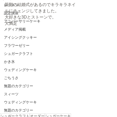
親類の結婚式があるのでキラキラネイ
レッスン
ルにチェンジしてきました。
認定講座
大好きな3Dとストーンで。
アニバーサリーケーキ
大満足
メディア掲載
アイシングクッキー
フラワーゼリー
シュガークラフト
かき氷
ウェディングケーキ
ごちうさ
無題のカテゴリー
スィーツ
ウェディングケーキ
無題のカテゴリー
シュガークラフト
オーダー
シュガーケーキ