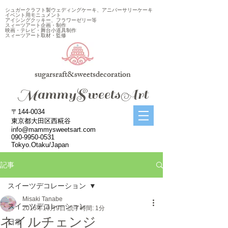
シュガークラフト製ウェディングケーキ、アニバーサリーケーキ
イベント用モニュメント
アイシングクッキー、フラワーゼリー等
スィーツアート企画・制作
映画・テレビ・舞台小道具制作
スィーツアート取材・監修
sugarsraft&sweetsdecoration
​MammySweetsArt
〒144-0034
東京都大田区西糀谷
info@mammysweetsart.com
090-9950-0531
Tokyo.Otaku/Japan
記事
スイーツデコレーション
Misaki Tanabe
スイーツデコレーション
2016年10月9日
読了時間: 1分
ネイルチェンジ
日常