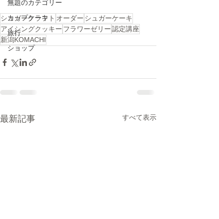
無題のカテゴリー
カップケーキ
シュガークラフト
オーダー
シュガーケーキ
アイシングクッキー
フラワーゼリー
認定講座
旅行
新潟KOMACHI
ショップ
すべて表示
最新記事