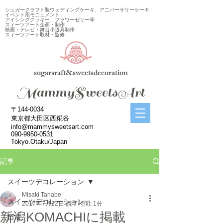
シュガークラフト製ウェディングケーキ、アニバーサリーケーキ
イベント用モニュメント
アイシングクッキー、フラワーゼリー等
スィーツアート企画・制作
映画・テレビ・舞台小道具制作
スィーツアート取材・監修
sugarsraft&sweetsdecoration
​MammySweetsArt
〒144-0034
東京都大田区西糀谷
info@mammysweetsart.com
090-9950-0531
Tokyo.Otaku/Japan
記事
スイーツデコレーション
Misaki Tanabe
スイーツデコレーション
2017年7月22日
読了時間: 1分
新潟KOMACHIに掲載
日常