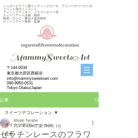
シュガークラフト製ウェディングケーキ、アニバーサリーケーキ
イベント用モニュメント
アイシングクッキー、フラワーゼリー等
スィーツアート企画・制作
映画・テレビ・舞台小道具制作
スィーツアート取材・監修
sugarsraft&sweetsdecoration
​MammySweetsArt
〒144-0034
東京都大田区西糀谷
info@mammysweetsart.com
090-9950-0531
Tokyo.Otaku/Japan
記事
スイーツデコレーション
Misaki Tanabe
スイーツデコレーション
2017年8月4日
読了時間: 1分
ゼラチンレースのフラワ
日常