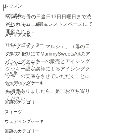
ト
レッスン
認定講座
5月7から母の日当日13日日曜日まで渋
谷ヒカリエ　5階　レストスペースにて
アニバーサリーケーキ
開催される...
メディア掲載
アイシングクッキー
「マザーズデイ　マルシェ」（母の日
のギフト）にてMammySweetsArtのア
フラワーゼリー
イシングクッキーの販売とアイシング
シュガークラフト
クッキー認定講師によるアイシングク
かき氷
ッキーの実演をさせていただくことに
ウェディングケーキ
なりました。
お時間ありましたら、是非お立ち寄り
ごちうさ
ください。
無題のカテゴリー
スィーツ
ウェディングケーキ
無題のカテゴリー