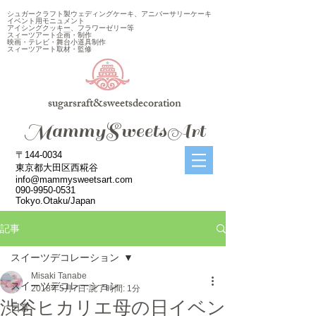
シュガークラフト製ウェディングケーキ、アニバーサリーケーキ
イベント用モニュメント
アイシングクッキー、フラワーゼリー等
スィーツアート企画・制作
映画・テレビ・舞台小道具制作
スィーツアート取材・監修
sugarsraft&sweetsdecoration
​MammySweetsArt
〒144-0034
東京都大田区西糀谷
info@mammysweetsart.com
090-9950-0531
Tokyo.Otaku/Japan
記事
スイーツデコレーション
Misaki Tanabe
スイーツデコレーション
2018年5月7日
読了時間: 1分
渋谷ヒカリエ母の日イベン
日常