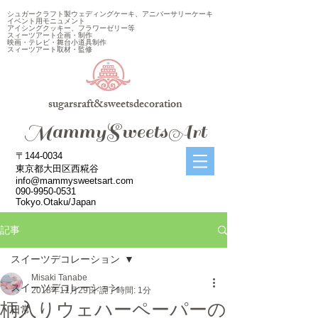
シュガークラフト製ウェディングケーキ、アニバーサリーケーキ
イベント用モニュメント
アイシングクッキー、フラワーゼリー等
スィーツアート企画・制作
映画・テレビ・舞台小道具制作
スィーツアート取材・監修
sugarsraft&sweetsdecoration
​MammySweetsArt
〒144-0034
東京都大田区西糀谷
info@mammysweetsart.com
090-9950-0531
Tokyo.Otaku/Japan
記事
スイーツデコレーション
Misaki Tanabe
スイーツデコレーション
2018年11月29日
読了時間: 1分
柄入りウェハーペーパーの
日常