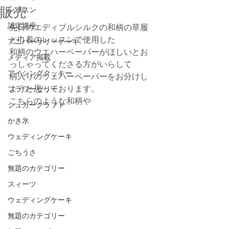
販売
レッスン
認定講座
先日のエディブルシルクの和柄の草履
と巾着のレッスンで使用した
アニバーサリーケーキ
和柄のウエハーペーパーがほしいとお
メディア掲載
っしゃってくださる方がいらして
アイシングクッキー
柄入りのウェハーペーパーをお分けし
ようと思っております。
フラワーゼリー
こちらのような和柄や
シュガークラフト
かき氷
ウェディングケーキ
ごちうさ
無題のカテゴリー
スィーツ
ウェディングケーキ
無題のカテゴリー