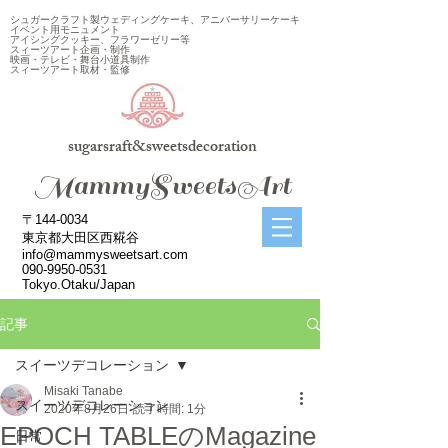
シュガークラフト製ウェディングケーキ、アニバーサリーケーキ
イベント用モニュメント
アイシングクッキー、フラワーゼリー等
スィーツアート企画・制作
映画・テレビ・舞台小道具制作
スィーツアート取材・監修
sugarsraft&sweetsdecoration
​MammySweetsArt
〒144-0034
東京都大田区西糀谷
info@mammysweetsart.com
090-9950-0531
Tokyo.Otaku/Japan
記事
スイーツデコレーション
Misaki Tanabe
スイーツデコレーション
2020年8月26日
読了時間: 1分
EPOCH TABLEのMagazine
日常