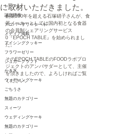
に取材いただきました。
レッスン
認定講座
創業200年を超える石塚硝子さんが、食
器メーカーとしては国内初となる食器
アニバーサリーケーキ
の会員制シェアリングサービス
メディア掲載
0『EPOCH TABLE』を始められまし
アイシングクッキー
た。
フラワーゼリー
そのEPOCH TABLEのFOODラボプロ
シュガークラフト
ジェクトのアンバサダーとして、主催
かき氷
を頂きましたので、よろしければご覧
ウェディングケーキ
ください。
ごちうさ
無題のカテゴリー
スィーツ
ウェディングケーキ
無題のカテゴリー