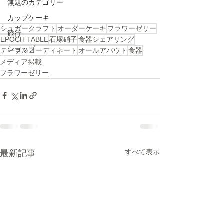
無題のカテゴリー
カップケーキ
シュガークラフト
オーダーケーキ
フラワーゼリー
旅行
EPOCH TABLE
石塚硝子
食器シェアリング
ショップ
テーブルコーディネート
オールアバウト
食器
メディア掲載
フラワーゼリー
すべて表示
最新記事