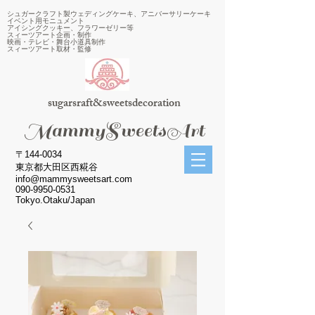
シュガークラフト製ウェディングケーキ、アニバーサリーケーキ
イベント用モニュメント
アイシングクッキー、フラワーゼリー等
スィーツアート企画・制作
映画・テレビ・舞台小道具制作
スィーツアート取材・監修
sugarsraft&sweetsdecoration
​MammySweetsArt
〒144-0034
東京都大田区西糀谷
info@mammysweetsart.com
090-9950-0531
Tokyo.Otaku/Japan