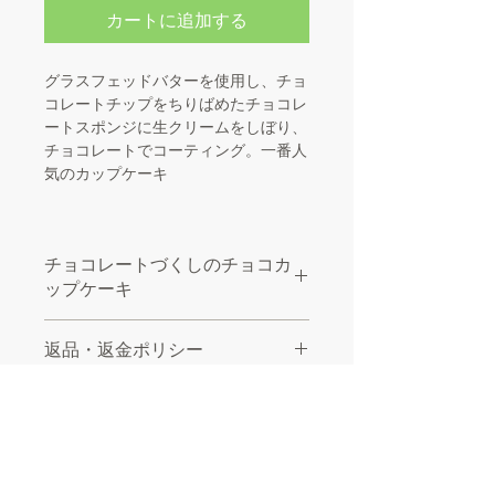
カートに追加する
グラスフェッドバターを使用し、チョ
コレートチップをちりばめたチョコレ
ートスポンジに生クリームをしぼり、
チョコレートでコーティング。一番人
気のカップケーキ
チョコレートづくしのチョコカ
ップケーキ
特定アレルギー材料
返品・返金ポリシー
小麦、バター、乳　使用
不良品につきましては、商品到着後速
商品の配送について
やかにご連絡ください。商品に欠陥が
ある場合を除き、返品には応じかねま
ヤマト運輸（冷蔵）
すのでご了承ください。
商品の性質上、お客様のご都合による