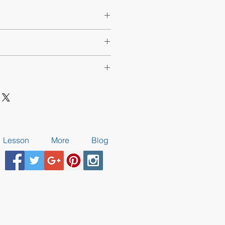
5㎝2体で幅5㎝程のミニサイズ。
色や表情が違う場合がございます。
ておりますが、海外製のため、多少
等がございます。写真とイメージが
す。返品交換はいたしかねますの
文ください。
Lesson
More
Blog