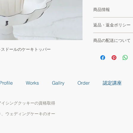
商品情報
プラスチック製、高さ
返品・返金ポリシー
商品によって服装の
商品の確認はいたし
商品の配送について
のゆがみや色のむら
違う場合もございま
キスドールのケーキトッパー
全国一律520円
で、ご納得の上ご注
Profile
Works
Gallry
Order
認定講座
アイシングクッキーの資格取得
キ、ウェディングケーキのオー