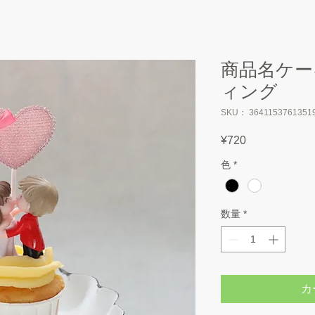
商品名ケー
ィング
SKU： 3641153761351
¥720
価
格
色
*
数量
*
カ