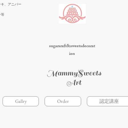
ーキ、アニバー
ー等
sugarsraft&sweetsdecorat
ion
MammySweets
Art
Gallry
Order
認定講座