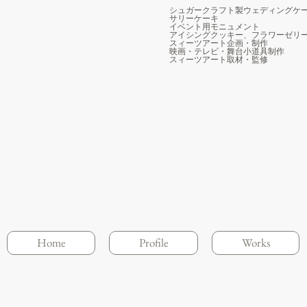
シュガークラフト製ウェディングケ
サリーケーキ
イベント用モニュメント
アイシングクッキー、フラワーゼリ
スィーツアート企画・制作
映画・テレビ・舞台小道具制作
スィーツアート取材・監修
Home
Profile
Works