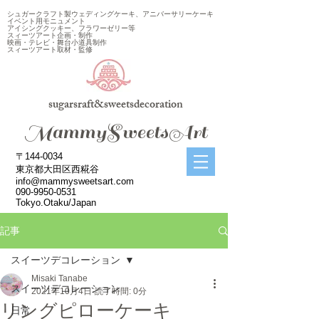
シュガークラフト製ウェディングケーキ、アニバーサリーケーキ
イベント用モニュメント
アイシングクッキー、フラワーゼリー等
スィーツアート企画・制作
映画・テレビ・舞台小道具制作
スィーツアート取材・監修
sugarsraft&sweetsdecoration
​MammySweetsArt
〒144-0034
東京都大田区西糀谷
info@mammysweetsart.com
090-9950-0531
Tokyo.Otaku/Japan
記事
スイーツデコレーション
Misaki Tanabe
スイーツデコレーション
2021年10月4日
読了時間: 0分
リングピローケーキ
日常