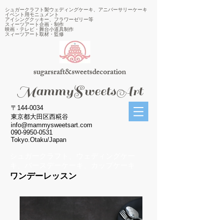
シュガークラフト製ウェディングケーキ、アニバーサリーケーキ
イベント用モニュメント
アイシングクッキー、フラワーゼリー等
スィーツアート企画・制作
映画・テレビ・舞台小道具制作
スィーツアート取材・監修
sugarsraft&sweetsdecoration
​MammySweetsArt
〒144-0034
東京都大田区西糀谷
info@mammysweetsart.com
090-9950-0531
Tokyo.Otaku/Japan
シュガークラフト、ウェディングケー
キ、バースデーケーキ、カップケーキ
ワンデーレッスン