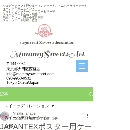
シュガークラフト製ウェディングケーキ、アニバーサリーケーキ
イベント用モニュメント
アイシングクッキー、フラワーゼリー等
スィーツアート企画・制作
映画・テレビ・舞台小道具制作
スィーツアート取材・監修
sugarsraft&sweetsdecoration
​MammySweetsArt
〒144-0034
東京都大田区西糀谷
info@mammysweetsart.com
090-9950-0531
Tokyo.Otaku/Japan
記事
スイーツデコレーション
Misaki Tanabe
スイーツデコレーション
2016年5月5日
読了時間: 1分
JAPANTEXポスター用ケー
日常