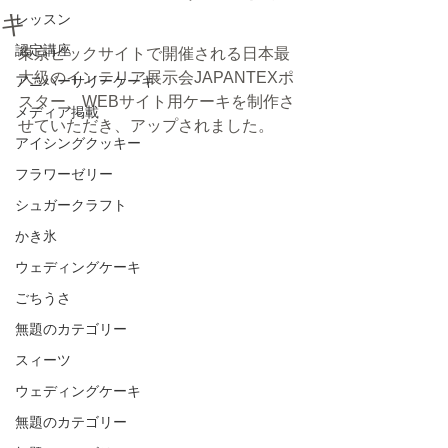
キ
レッスン
認定講座
東京ビックサイトで開催される日本最
大級のインテリア展示会JAPANTEXポ
アニバーサリーケーキ
スター、WEBサイト用ケーキを制作さ
メディア掲載
せていただき、アップされました。
アイシングクッキー
フラワーゼリー
シュガークラフト
かき氷
ウェディングケーキ
ごちうさ
無題のカテゴリー
スィーツ
ウェディングケーキ
無題のカテゴリー