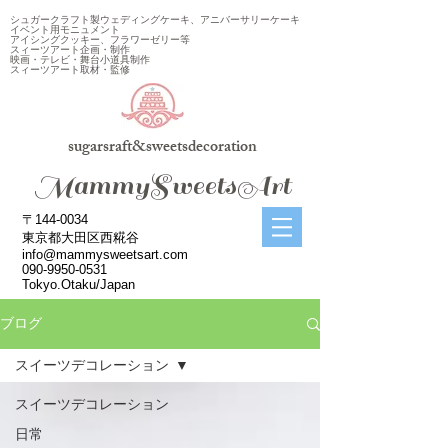
シュガークラフト製ウェディングケーキ、アニバーサリーケーキ
イベント用モニュメント
アイシングクッキー、フラワーゼリー等
スィーツアート企画・制作
映画・テレビ・舞台小道具制作
スィーツアート取材・監修
sugarsraft&sweetsdecoration
​MammySweetsArt
〒144-0034
東京都大田区西糀谷
info@mammysweetsart.com
090-9950-0531
Tokyo.Otaku/Japan
ブログ
スイーツデコレーション
スイーツデコレーション
日常