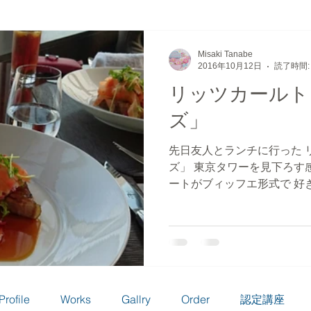
フト
かき氷
ウェディングケーキ
ごちうさ
無題
Misaki Tanabe
2016年10月12日
読了時間:
リッツカールト
テゴリー
無題のカテゴリー
カップケーキ
旅行
ズ」
先日友人とランチに行った 
ズ」 東京タワーを見下ろす
ートがブィッフエ形式で 好
スでき、 メインのお肉もや
ートも 手抜き無しの美味し
Profile
Works
Gallry
Order
認定講座