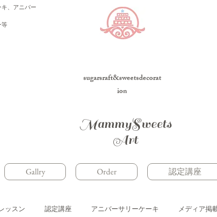
ーキ、アニバー
ー等
sugarsraft&sweetsdecorat
ion
MammySweets
Art
Gallry
Order
認定講座
レッスン
認定講座
アニバーサリーケーキ
メディア掲