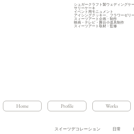
シュガークラフト製ウェディングケ
サリーケーキ
イベント用モニュメント
アイシングクッキー、フラワーゼリ
スィーツアート企画・制作
映画・テレビ・舞台小道具制作
スィーツアート取材・監修
Home
Profile
Works
スイーツデコレーション
日常