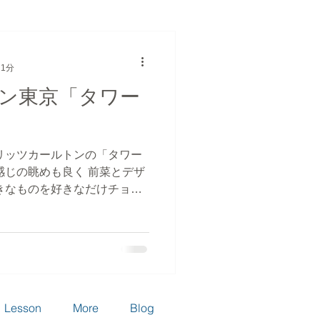
のカテゴリー
スィーツ
 1分
ン東京「タワー
ショップ
リッツカールトンの「タワー
感じの眺めも良く 前菜とデザ
きなものを好きなだけチョイ
わらか～い そして別腹のデザ
さ 大満足の一日でした。
Lesson
More
Blog