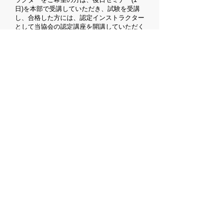
日)を本部で受講していただき、試験を受講
し、合格した方には、認定インストラクター
として当協会の認定講座を開講していただく
ことが出来ます。
ディプロマ講座費用
講座費用 140,000円(税抜き) (講座料
102,000円 道具・材料・テキスト代
38,000円) ※お道具にはボード・ロールピ
ン・こて・くちがね・お花のカッター等各レ
ッスンで使用するお道具が含まれていますの
で、そのまますぐに指導に活用することがで
きます。
行ディプロマ発行料 10,000円(税抜き)
F
Mammy Sweets Artシュガークラフトディプ
ロマ証を取得した方は、インストラクターセ
ミナーを受講し審査を受けることで、
Mammy Sweets Artシュガークラフトディプ
ロマ講座を指導し、ディプロマ証の発行申請
を行うことができるようになります。インス
トラクターセミナーは講座主宰・田邉美佐紀
が直接指導、審査いたします。