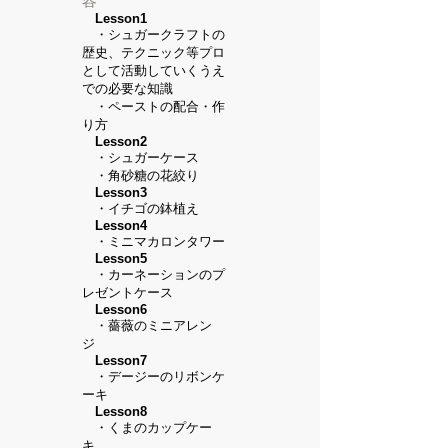
容
Lesson1
・シュガークラフトの
歴史、テクニック等プロ
として活動していくうえ
での必要な知識
・ペーストの配合・作
り方
Lesson2
・シュガーケース
・角砂糖の花絞り
Lesson3
・イチゴの鉢植え
Lesson4
・ミニマカロンタワー
Lesson5
・カーネーションのプ
レゼントケース
Lesson6
・薔薇のミニアレン
ジ
Lesson7
・デージーのリボンケ
ーキ
Lesson8
・くまのカップケー
キ