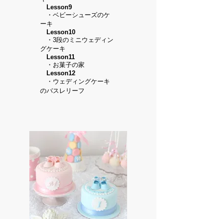
Lesson9
・ベビーシューズのケ
ーキ
Lesson10
・3段のミニウェディン
グケーキ
Lesson11
・お菓子の家
Lesson12
・ウェディングケーキ
のバスレリーフ